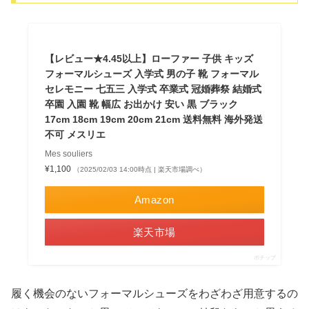
【レビュー★4.45以上】ローファー 子供 キッズ
フォーマルシューズ 入学式 男の子 靴 フォーマル
セレモニー 七五三 入学式 卒業式 冠婚葬祭 結婚式
卒園 入園 靴 幅広 お出かけ 安い 黒 ブラック
17cm 18cm 19cm 20cm 21cm 送料無料 海外発送
不可 メスリエ
Mes souliers
¥1,100
（2025/02/03 14:00時点 | 楽天市場調べ）
Amazon
楽天市場
ポチップ
履く機会のないフォーマルシューズをわざわざ用意するの