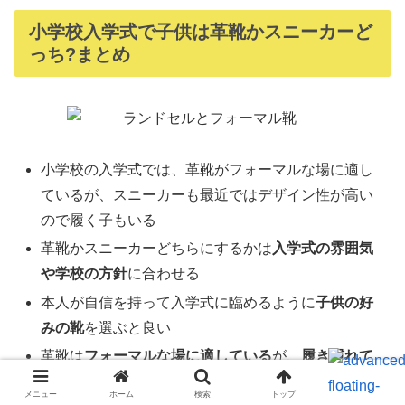
小学校入学式で子供は革靴かスニーカーど
っち?まとめ
小学校の入学式では、革靴がフォーマルな場に適し
ているが、スニーカーも最近ではデザイン性が高い
ので履く子もいる
革靴かスニーカーどちらにするかは
入学式の雰囲気
や学校の方針
に合わせる
本人が自信を持って入学式に臨めるように
子供の好
みの靴
を選ぶと良い
革靴は
フォーマルな場に適している
が、
履き慣れて
いないと疲れやすい
メニュー
ホーム
検索
トップ
サイドバー